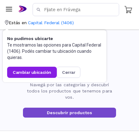
Estás en
Capital Federal
(
1406
)
No pudimos ubicarte
Te mostramos las opciones para
Capital Federal
(
1406
). Podés cambiar tu ubicación cuando
quieras.
cambiar ubicación
cerrar
La página no existe
Navegá por las categorías y descubrí
todos los productos que tenemos para
vos.
Descubrir productos