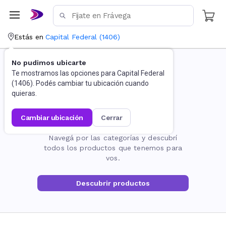
Estás en
Capital Federal
(
1406
)
No pudimos ubicarte
Te mostramos las opciones para
Capital Federal
(
1406
). Podés cambiar tu ubicación cuando
quieras.
cambiar ubicación
cerrar
La página no existe
Navegá por las categorías y descubrí
todos los productos que tenemos para
vos.
Descubrir productos