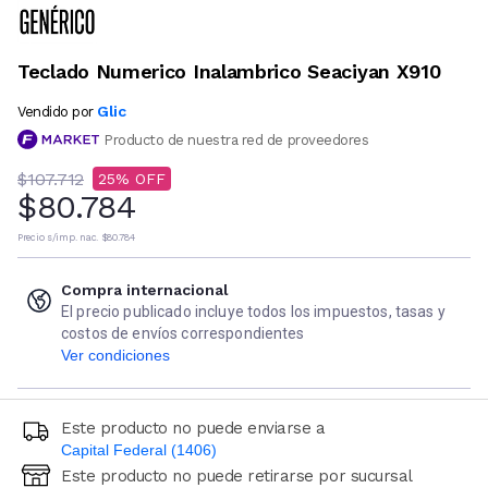
Teclado Numerico Inalambrico Seaciyan X910
Glic
Vendido por
Producto de nuestra red de proveedores
$107.712
25
$80.784
Precio s/imp. nac.
$80.784
Compra internacional
El precio publicado incluye todos los impuestos, tasas y
costos de envíos correspondientes
Ver condiciones
Este producto no puede enviarse a
Capital Federal (1406)
Este producto no puede retirarse por sucursal
Ingresá código postal (sólo números)