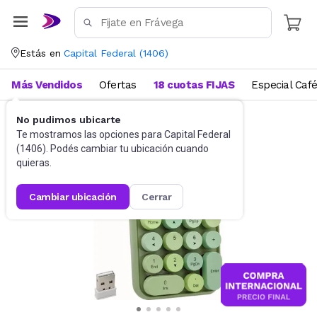
Estás en
Capital Federal
(
1406
)
Más Vendidos
Ofertas
18 cuotas FIJAS
Especial Caf
No pudimos ubicarte
Accesorios de Informática
Teclados
Te mostramos las opciones para
Capital Federal
(
1406
). Podés cambiar tu ubicación cuando
quieras.
cambiar ubicación
cerrar