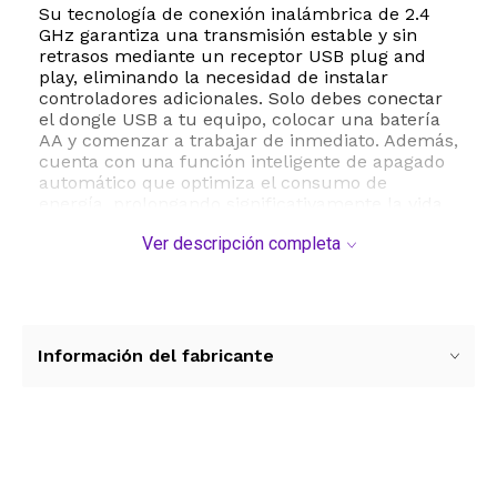
Su tecnología de conexión inalámbrica de 2.4
GHz garantiza una transmisión estable y sin
retrasos mediante un receptor USB plug and
play, eliminando la necesidad de instalar
controladores adicionales. Solo debes conectar
el dongle USB a tu equipo, colocar una batería
AA y comenzar a trabajar de inmediato. Además,
cuenta con una función inteligente de apagado
automático que optimiza el consumo de
energía, prolongando significativamente la vida
útil de la batería y evitando interrupciones
Ver descripción completa
constantes.
Con un peso ultra ligero de solo 198 gramos y
dimensiones compactas de 13.4 x 8.9 x 2.2
centímetros, este teclado numérico externo
cabe fácilmente en cualquier mochila o
Información del fabricante
maletín, convirtiéndose en el compañero de
viaje perfecto. Su construcción en plástico ABS
de alta resistencia asegura una gran
durabilidad, mientras que su diseño resistente a
salpicaduras ofrece una capa extra de
Ver más contenido
protección contra accidentes cotidianos.