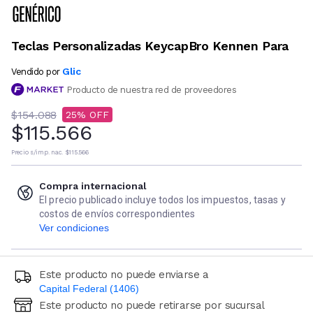
Teclas Personalizadas KeycapBro Kennen Para
Glic
Vendido por
Producto de nuestra red de proveedores
$154.088
25
$115.566
Precio s/imp. nac.
$115.566
Compra internacional
El precio publicado incluye todos los impuestos, tasas y
costos de envíos correspondientes
Ver condiciones
Este producto no puede enviarse a
Capital Federal (1406)
Este producto no puede retirarse por sucursal
Ingresá código postal (sólo números)