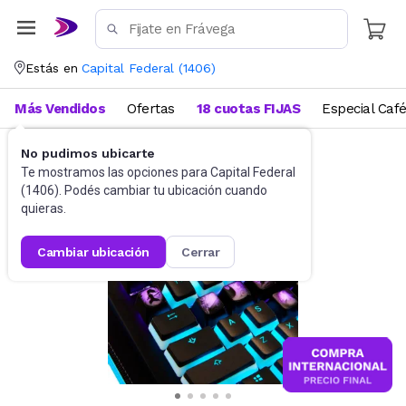
Estás en
Capital Federal
(
1406
)
Más Vendidos
Ofertas
18 cuotas FIJAS
Especial Caf
No pudimos ubicarte
Videojuegos
Accesorios
Te mostramos las opciones para
Capital Federal
(
1406
). Podés cambiar tu ubicación cuando
quieras.
cambiar ubicación
cerrar