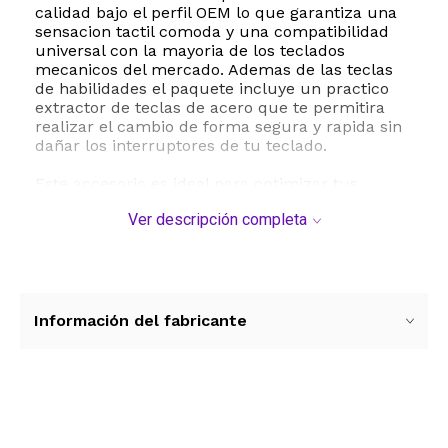
calidad bajo el perfil OEM lo que garantiza una
sensacion tactil comoda y una compatibilidad
universal con la mayoria de los teclados
mecanicos del mercado. Ademas de las teclas
de habilidades el paquete incluye un practico
extractor de teclas de acero que te permitira
realizar el cambio de forma segura y rapida sin
dañar los interruptores de tu teclado.
Este accesorio es ideal para optimizar tus
partidas de juego rapido y competitivo
Ver descripción completa
permitiendote identificar tus poderes de manera
instantanea. Su diseño estetico y funcional lo
convierte en el regalo perfecto para cualquier
jugador de League of Legends que quiera
personalizar su espacio de juego con un toque
unico y profesional.
Información del fabricante
ESTE PRODUCTO VIENE DE USA DENTRO DEL
MARCO DEL SERVICIO "PUERTA A PUERTA" QUE
RIGE PARA LOS ENVíOS POSTALES
INTERNACIONALES.
Ver más contenido