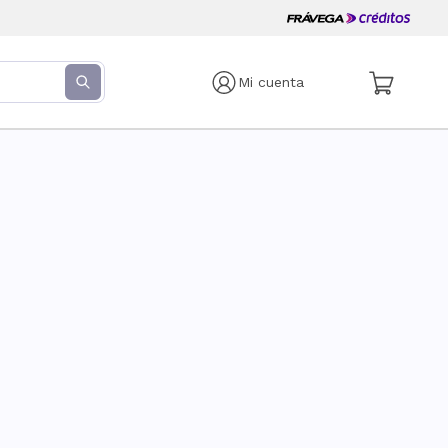
Mi cuenta
s