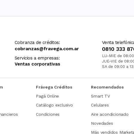
Cobranza de créditos:
Venta telefónic
cobranzas@fravega.com.ar
0810 333 87
LU-MIE de 08:00
Servicios a empresas:
JUE-VIE de 08:0
Ventas corporativas
SA de 09:00 a 13
om
Frávega Créditos
Recomendados
Pagá Online
Smart TV
Catálogo exclusivo
Celulares
nancieros
Condiciones
Aire acondicionado
Novedades
Más vendidos Market