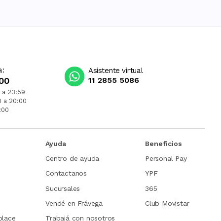
a:
Asistente virtual
00
11 2855 5086
 a 23:59
0 a 20:00
:00
Ayuda
Beneficios
Centro de ayuda
Personal Pay
Contactanos
YPF
Sucursales
365
Vendé en Frávega
Club Movistar
place
Trabajá con nosotros