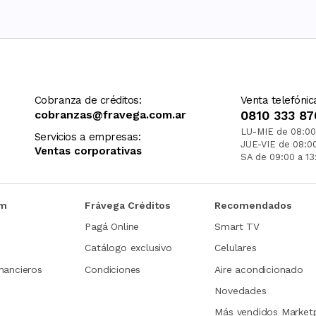
Cobranza de créditos:
Venta telefónic
cobranzas@fravega.com.ar
0810 333 87
LU-MIE de 08:00
Servicios a empresas:
JUE-VIE de 08:0
Ventas corporativas
SA de 09:00 a 13
om
Frávega Créditos
Recomendados
Pagá Online
Smart TV
Catálogo exclusivo
Celulares
nancieros
Condiciones
Aire acondicionado
Novedades
Más vendidos Market