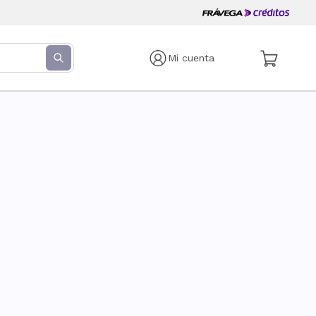
Mi cuenta
s