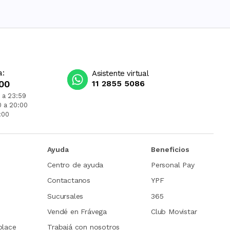
a:
Asistente virtual
00
11 2855 5086
 a 23:59
0 a 20:00
:00
Ayuda
Beneficios
Centro de ayuda
Personal Pay
Contactanos
YPF
Sucursales
365
Vendé en Frávega
Club Movistar
place
Trabajá con nosotros