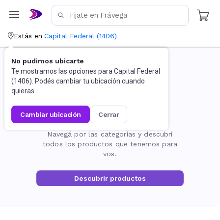
Estás en
Capital Federal
(
1406
)
No pudimos ubicarte
Te mostramos las opciones para
Capital Federal
(
1406
). Podés cambiar tu ubicación cuando
quieras.
cambiar ubicación
cerrar
La página no existe
Navegá por las categorías y descubrí
todos los productos que tenemos para
vos.
Descubrir productos