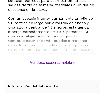
solución perfecta para acampar en familia,
salidas de fin de semana, festivales o un día de
descanso en la playa.
Con un espacio interior sumamente amplio de
2.8 metros de largo por 2 metros de ancho y
una altura central de 1.3 metros, esta tienda
alberga cómodamente de 3 a 4 personas. Su
diseño inteligente incorpora un práctico
vestíbulo exterior donde puedes almacenar
calzado húmedo, mochilas y otros equipos de
campamento, manteniendo el área de descanso
principal completamente limpia y seca. Además,
cuenta con dos grandes puertas equipadas con
Ver descripción completa
malla mosquitera que aseguran una ventilación
cruzada óptima para disfrutar de la brisa
fresca, manteniendo los insectos afuera. Si el
clima cambia, las cubiertas de nailon se cierran
por completo desde el interior para brindarte
total privacidad y protección contra tormentas.
Información del fabricante
Fabricada con materiales de alta resistencia, la
estructura exterior de poliéster 190T y el suelo
de polietileno impermeable garantizan una