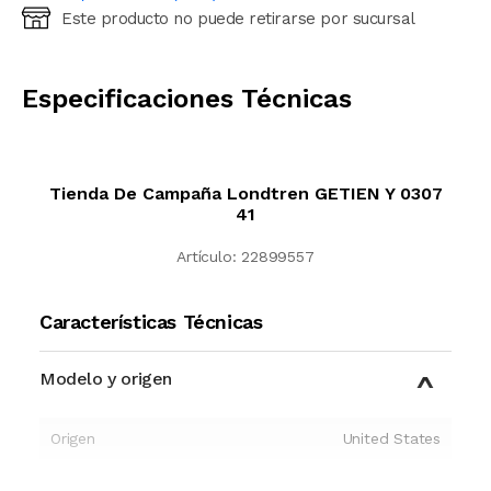
Este producto no puede retirarse por sucursal
Ingresá código postal (sólo números)
CALCULAR
Especificaciones Técnicas
Tienda De Campaña Londtren GETIEN Y 0307
41
Artículo:
22899557
Características Técnicas
Modelo y origen
Origen
United States