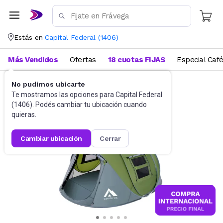
Estás en
Capital Federal
(
1406
)
Más Vendidos
Ofertas
18 cuotas FIJAS
Especial Caf
No pudimos ubicarte
Camping y Aire Libre
Carpas
Te mostramos las opciones para
Capital Federal
(
1406
). Podés cambiar tu ubicación cuando
quieras.
cambiar ubicación
cerrar