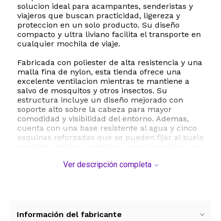
solucion ideal para acampantes, senderistas y
viajeros que buscan practicidad, ligereza y
proteccion en un solo producto. Su diseño
compacto y ultra liviano facilita el transporte en
cualquier mochila de viaje.
Fabricada con poliester de alta resistencia y una
malla fina de nylon, esta tienda ofrece una
excelente ventilacion mientras te mantiene a
salvo de mosquitos y otros insectos. Su
estructura incluye un diseño mejorado con
soporte alto sobre la cabeza para mayor
comodidad y visibilidad del entorno. Ademas,
cuenta con una base resistente al agua y cinco
esquinas reforzadas que se pueden fijar al suelo
mediante estacas metalicas para garantizar una
estabilidad optima incluso en condiciones de
Ver descripción completa
viento moderado.
La versatilidad de la tienda L RUNNZER R04 te
permite utilizarla directamente sobre el suelo,
en la playa, el bosque o adaptada sobre una
cuna de camping. Al momento de guardarla, se
Información del fabricante