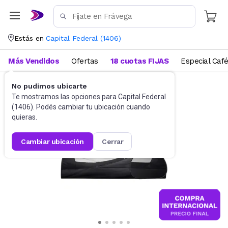
Estás en
Capital Federal
(
1406
)
Más Vendidos
Ofertas
18 cuotas FIJAS
Especial Caf
No pudimos ubicarte
Camping y Aire Libre
Carpas
Te mostramos las opciones para
Capital Federal
(
1406
). Podés cambiar tu ubicación cuando
quieras.
cambiar ubicación
cerrar