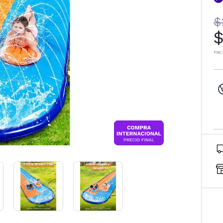
$
$
Prec