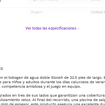
s
Origen
United 
Ver todas las especificaciones
ES
n el tobogan de agua doble Sloosh de 22.5 pies de largo. E
e para niños y adultos durante los dias calurosos de ver
 competencia amistosa y el juego en equipo.
grados en tres de sus lados que garantizan una cobertur
zamiento veloz. Al final del recorrido, una piscina de sa
5 mm de espesor, este producto asegura una excelente dura