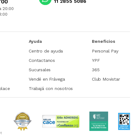
700
11 2855 5086
a 20:00
3:00
Ayuda
Beneficios
Centro de ayuda
Personal Pay
Contactanos
YPF
Sucursales
365
Vendé en Frávega
Club Movistar
place
Trabajá con nosotros
et