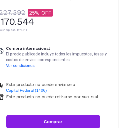
227.392
25
170.544
io s/imp. nac.
$170.544
Compra internacional
El precio publicado incluye todos los impuestos, tasas y
costos de envíos correspondientes
Ver condiciones
Este producto no puede enviarse a
Capital Federal (1406)
Este producto no puede retirarse por sucursal
Ingresá código postal (sólo números)
CALCULAR
Comprar