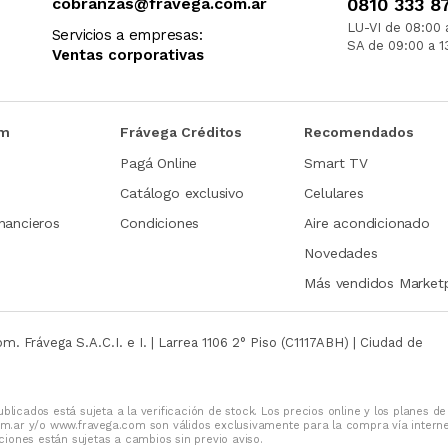
cobranzas@fravega.com.ar
0810 333 8
LU-VI de 08:00 
Servicios a empresas:
SA de 09:00 a 1
Ventas corporativas
om
Frávega Créditos
Recomendados
Pagá Online
Smart TV
Catálogo exclusivo
Celulares
nancieros
Condiciones
Aire acondicionado
Novedades
Más vendidos Market
com.
Frávega S.A.C.I. e I. | Larrea 1106 2° Piso (C1117ABH) | Ciudad de
blicados está sujeta a la verificación de stock. Los precios online y los planes de
m.ar y/o www.fravega.com son válidos exclusivamente para la compra vía intern
iones están sujetas a cambios sin previo aviso.