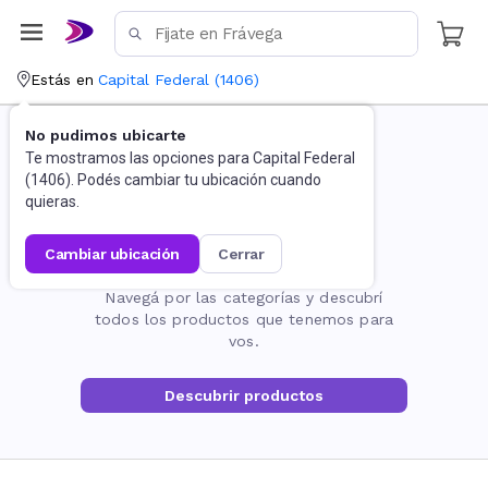
Estás en
Capital Federal
(
1406
)
No pudimos ubicarte
Te mostramos las opciones para
Capital Federal
(
1406
). Podés cambiar tu ubicación cuando
quieras.
cambiar ubicación
cerrar
La página no existe
Navegá por las categorías y descubrí
todos los productos que tenemos para
vos.
Descubrir productos