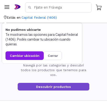
Estás en
Capital Federal
(
1406
)
No pudimos ubicarte
Te mostramos las opciones para
Capital Federal
(
1406
). Podés cambiar tu ubicación cuando
quieras.
cambiar ubicación
cerrar
La página no existe
Navegá por las categorías y descubrí
todos los productos que tenemos para
vos.
Descubrir productos