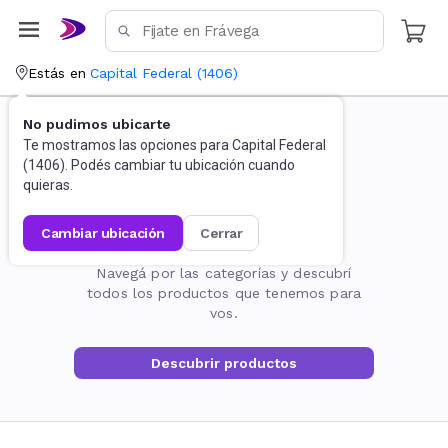
Estás en
Capital Federal
(
1406
)
No pudimos ubicarte
Te mostramos las opciones para
Capital Federal
(
1406
). Podés cambiar tu ubicación cuando
quieras.
cambiar ubicación
cerrar
La página no existe
Navegá por las categorías y descubrí
todos los productos que tenemos para
vos.
Descubrir productos