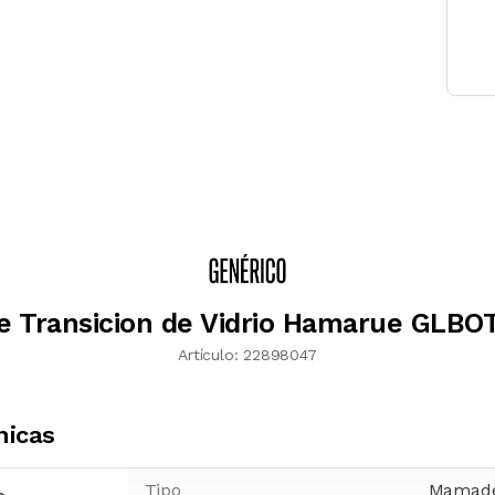
e Transicion de Vidrio Hamarue GLBOT
Artículo:
22898047
nicas
Tipo
Mamade