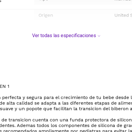
s
Origen
United 
Ver todas las especificaciones
EN 1
on perfecta y segura para el crecimiento de tu bebe desde
o de alta calidad se adapta a las diferentes etapas de alim
 suave y un popote que facilitan la transicion del biberon 
 de transicion cuenta con una funda protectora de silicon
ccidentes. Ademas todos los componentes de silicona de g
ebe recomendados ampliamente por pediatras para evitar la