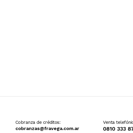
Ver más contenido
Cobranza de créditos:
Venta telefóni
cobranzas@fravega.com.ar
0810 333 8