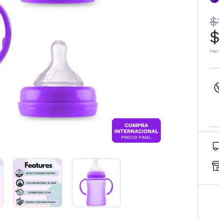
$
$
Prec