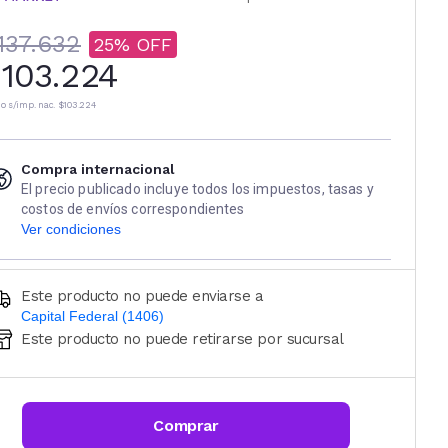
137.632
25
103.224
io s/imp. nac.
$103.224
Compra internacional
El precio publicado incluye todos los impuestos, tasas y
costos de envíos correspondientes
Ver condiciones
Este producto no puede enviarse a
Capital Federal (1406)
Este producto no puede retirarse por sucursal
Ingresá código postal (sólo números)
CALCULAR
Comprar