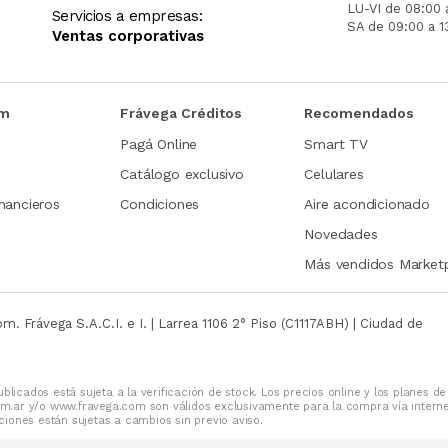
LU-VI de 08:00 
Servicios a empresas:
SA de 09:00 a 1
Ventas corporativas
om
Frávega Créditos
Recomendados
Pagá Online
Smart TV
Catálogo exclusivo
Celulares
nancieros
Condiciones
Aire acondicionado
Novedades
Más vendidos Market
com.
Frávega S.A.C.I. e I. | Larrea 1106 2° Piso (C1117ABH) | Ciudad de
blicados está sujeta a la verificación de stock. Los precios online y los planes de
m.ar y/o www.fravega.com son válidos exclusivamente para la compra vía intern
iones están sujetas a cambios sin previo aviso.