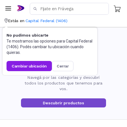
Estás en
Capital Federal
(
1406
)
No pudimos ubicarte
Te mostramos las opciones para
Capital Federal
(
1406
). Podés cambiar tu ubicación cuando
quieras.
cambiar ubicación
cerrar
La página no existe
Navegá por las categorías y descubrí
todos los productos que tenemos para
vos.
Descubrir productos