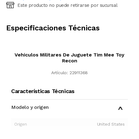
Este producto no puede retirarse por sucursal
Ingresá código postal (sólo números)
CALCULAR
Especificaciones Técnicas
Vehiculos Militares De Juguete Tim Mee Toy
Recon
Artículo:
22911368
Características Técnicas
Modelo y origen
Origen
United States