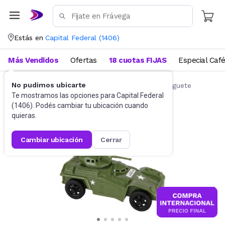
Estás en
Capital Federal
(
1406
)
Más Vendidos
Ofertas
18 cuotas FIJAS
Especial Caf
No pudimos ubicarte
Autos de juguete y accesorios
Autitos de juguete
Te mostramos las opciones para
Capital Federal
(
1406
). Podés cambiar tu ubicación cuando
quieras.
cambiar ubicación
cerrar