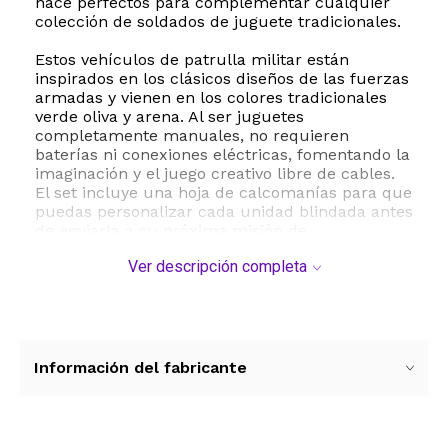
hace perfectos para complementar cualquier
colección de soldados de juguete tradicionales.
Estos vehículos de patrulla militar están
inspirados en los clásicos diseños de las fuerzas
armadas y vienen en los colores tradicionales
verde oliva y arena. Al ser juguetes
completamente manuales, no requieren
baterías ni conexiones eléctricas, fomentando la
imaginación y el juego creativo libre de cables.
El set incluye una hoja de calcomanías para que
puedas personalizar cada unidad blindada antes
de enviarla a su próxima misión de
reconocimiento.
Ver descripción completa
Fabricados con orgullo en materiales duraderos
y seguros para niños a partir de los cinco años,
estos vehículos son ligeros, portátiles y
sumamente resistentes a los impactos. Son el
regalo ideal para coleccionistas de juguetes
Información del fabricante
retro y niños que disfrutan de la estrategia
militar y las aventuras de acción a escala.
ESTE PRODUCTO VIENE DE USA DENTRO DEL