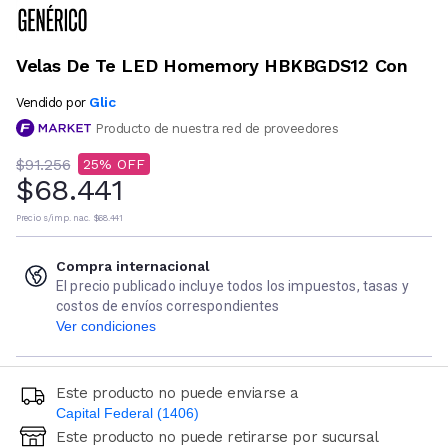
Velas De Te LED Homemory HBKBGDS12 Con
Glic
Vendido por
Producto de nuestra red de proveedores
$91.256
25
$68.441
Precio s/imp. nac.
$68.441
Compra internacional
El precio publicado incluye todos los impuestos, tasas y
costos de envíos correspondientes
Ver condiciones
Este producto no puede enviarse a
Capital Federal (1406)
Este producto no puede retirarse por sucursal
Ingresá código postal (sólo números)