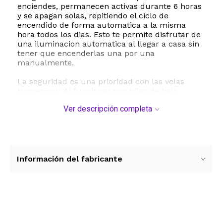
enciendes, permanecen activas durante 6 horas
y se apagan solas, repitiendo el ciclo de
encendido de forma automatica a la misma
hora todos los dias. Esto te permite disfrutar de
una iluminacion automatica al llegar a casa sin
tener que encenderlas una por una
manualmente.
La seguridad es una prioridad con las velas
Homemory. Al funcionar con pilas de bajo
voltaje, eliminan por completo el peligro de
Ver descripción completa
incendios, las quemaduras por cera caliente y el
molesto humo. Son completamente seguras
para hogares con niños pequeños y mascotas
curiosas. Ademas, su diseño con borde derretido
imita a la perfeccion el aspecto de la cera real,
aportando un toque de elegancia clasica a
Información del fabricante
cualquier mesa, linterna o portavelas estandar
gracias a su diametro universal de 1.5 pulgadas.
Especificaciones tecnicas:
- Marca: Homemory
Ver más contenido
- Modelo: HBKBGDS12