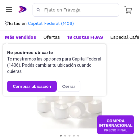
Estás en
Capital Federal
(
1406
)
Más Vendidos
Ofertas
18 cuotas FIJAS
Especial Caf
No pudimos ubicarte
Decoración
Velas y fanales
Te mostramos las opciones para
Capital Federal
(
1406
). Podés cambiar tu ubicación cuando
quieras.
cambiar ubicación
cerrar