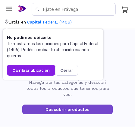
Estás en
Capital Federal
(
1406
)
No pudimos ubicarte
Te mostramos las opciones para
Capital Federal
(
1406
). Podés cambiar tu ubicación cuando
quieras.
cambiar ubicación
cerrar
La página no existe
Navegá por las categorías y descubrí
todos los productos que tenemos para
vos.
Descubrir productos