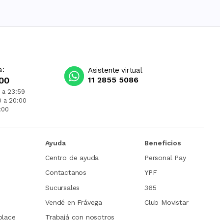
a:
Asistente virtual
00
11 2855 5086
 a 23:59
0 a 20:00
:00
Ayuda
Beneficios
Centro de ayuda
Personal Pay
Contactanos
YPF
Sucursales
365
Vendé en Frávega
Club Movistar
place
Trabajá con nosotros