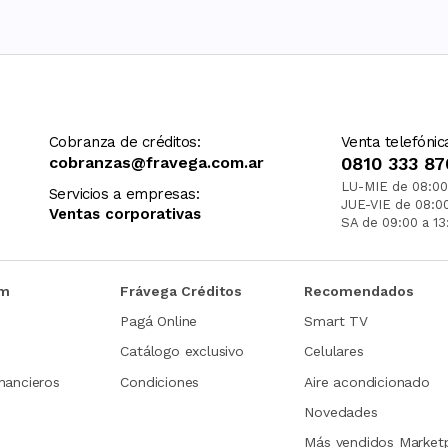
Cobranza de créditos:
Venta telefónic
cobranzas@fravega.com.ar
0810 333 87
LU-MIE de 08:00
Servicios a empresas:
JUE-VIE de 08:0
Ventas corporativas
SA de 09:00 a 13
om
Frávega Créditos
Recomendados
Pagá Online
Smart TV
Catálogo exclusivo
Celulares
nancieros
Condiciones
Aire acondicionado
Novedades
Más vendidos Market