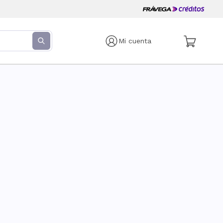
Mi cuenta
s