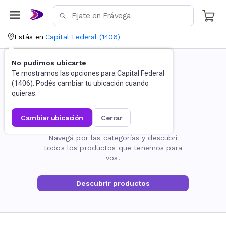
Estás en
Capital Federal
(
1406
)
No pudimos ubicarte
Te mostramos las opciones para
Capital Federal
(
1406
). Podés cambiar tu ubicación cuando
quieras.
cambiar ubicación
cerrar
La página no existe
Navegá por las categorías y descubrí
todos los productos que tenemos para
vos.
Descubrir productos