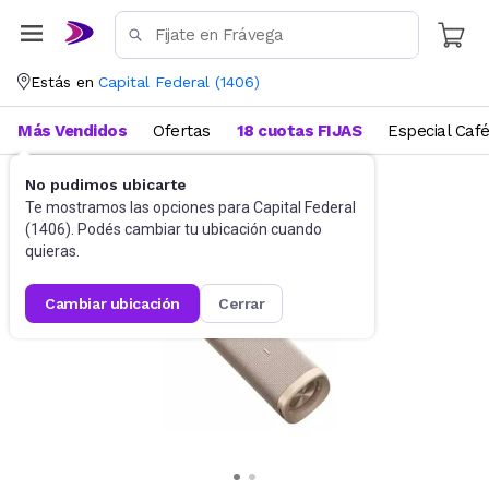
Estás en
Capital Federal
(
1406
)
Más Vendidos
Ofertas
18 cuotas FIJAS
Especial Caf
No pudimos ubicarte
Parlantes
Parlantes Portátiles
Te mostramos las opciones para
Capital Federal
(
1406
). Podés cambiar tu ubicación cuando
quieras.
cambiar ubicación
cerrar