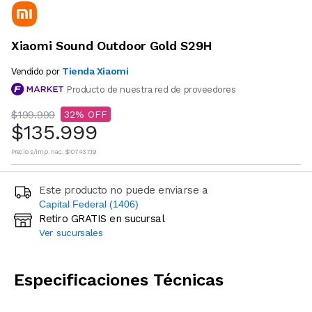
Xiaomi Sound Outdoor Gold S29H
Tienda Xiaomi
Vendido por
Producto de nuestra red de proveedores
$199.999
32
$135.999
Precio s/imp. nac.
$107.437,19
Este producto no puede enviarse a
Capital Federal (1406)
Retiro GRATIS en sucursal
Ingresá código postal (sólo números)
Ver sucursales
CALCULAR
Especificaciones Técnicas