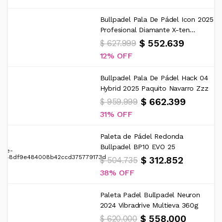
Bullpadel Pala De Pádel Icon 2025
Profesional Diamante X-ten...
$ 552.639
$ 627.999
12%
Bullpadel Pala De Pádel Hack 04
Hybrid 2025 Paquito Navarro Zzz
$ 662.399
$ 959.999
31%
Paleta de Pádel Redonda
Bullpadel BP10 EVO 25
$ 312.852
$ 504.735
38%
Paleta Padel Bullpadel Neuron
2024 Vibradrive Multieva 360g
$ 558.000
$ 620.000