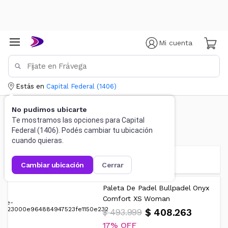
Mi cuenta
Estás en
Capital Federal
(
1406
)
No pudimos ubicarte
Te mostramos las opciones para
Capital
Deportes y fitness
Federal
(
1406
). Podés cambiar tu ubicación
cuando quieras.
FILTRAR RESULTADOS
cambiar ubicación
cerrar
Paleta De Padel Bullpadel Onyx
Comfort XS Woman
$ 408.263
$ 493.999
17%