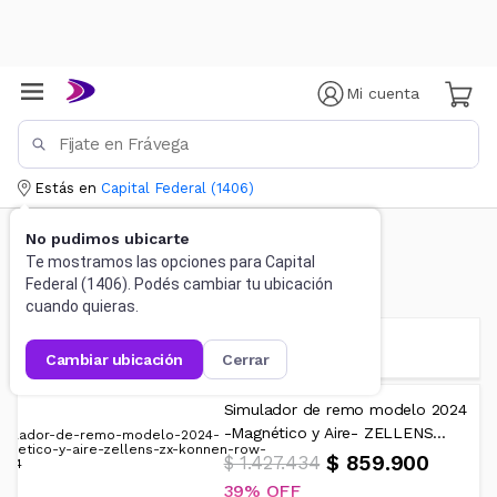
Mi cuenta
Estás en
Capital Federal
(
1406
)
No pudimos ubicarte
Te mostramos las opciones para
Capital
Deportes y fitness
Federal
(
1406
). Podés cambiar tu ubicación
cuando quieras.
FILTRAR RESULTADOS
cambiar ubicación
cerrar
Simulador de remo modelo 2024
-Magnético y Aire- ZELLENS...
$ 859.900
$ 1.427.434
39%