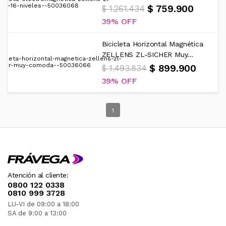
$ 759.900
$ 1.261.434
39%
Bicicleta Horizontal Magnética
ZELLENS ZL-SICHER Muy...
$ 899.900
$ 1.493.834
39%
1