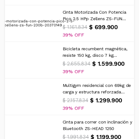
Cinta Motorizada Con Potencia
Pico 2.5 HPp Zellens ZS-FUN...
$ 699.900
$ 1.161.834
39%
Bicicleta recumbent magnética,
resiste 150 kg, disco 7 kg...
$ 1.599.900
$ 2.655.834
39%
Multigym residencial con 69kg de
carga y estructura reforzada...
$ 1.299.900
$ 2.157.834
39%
Cinta para correr con inclinación y
Bluetooth ZS-HEAD 1250
$ 1.199.900
$ 1.991.834