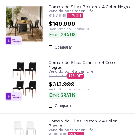
Combo de Sillas Boston x 4 Color Negro
Vendido por
Garden Life
$167.999
11
$149.999
Precio s/imp. nac.
$123.966,60
Envío
GRATIS
Comparar
Combo de Sillas Cannes x 4 Color
Negras
Vendido por
Garden Life
$376.799
17
$313.999
Precio s/imp. nac.
$259.503,31
Envío
GRATIS
Comparar
Combo de Sillas Boston x 4 Color
Blanco
Vendido por
Garden Life
$299.999
39