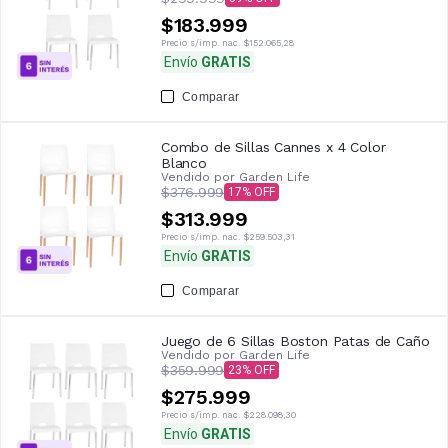
$183.999
Precio s/imp. nac.
$152.065,28
Envío
GRATIS
Comparar
Combo de Sillas Cannes x 4 Color
Blanco
Vendido por
Garden Life
$376.999
17
$313.999
Precio s/imp. nac.
$259.503,31
Envío
GRATIS
Comparar
Juego de 6 Sillas Boston Patas de Caño
Vendido por
Garden Life
$359.999
23
$275.999
Precio s/imp. nac.
$228.098,30
Envío
GRATIS