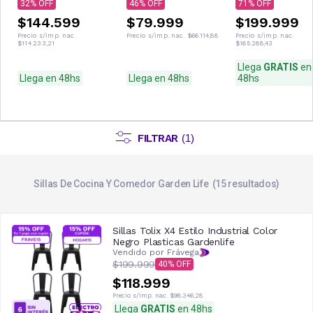
32
46
71
$144.599
$79.999
$199.999
Precio s/imp. nac.
Precio s/imp. nac.
$66.114,88
Precio s/imp. nac.
$114.233,21
$165.288,43
Llega
GRATIS
en
Llega en 48hs
Llega en 48hs
48hs
FILTRAR
(
1
)
Sillas De Cocina Y Comedor Garden Life
15
resultados
Sillas Tolix X4 Estilo Industrial Color
Negro Plasticas Gardenlife
Vendido por Frávega
$199.999
40
$118.999
Precio s/imp. nac.
$98.346,28
Llega
GRATIS
en 48hs