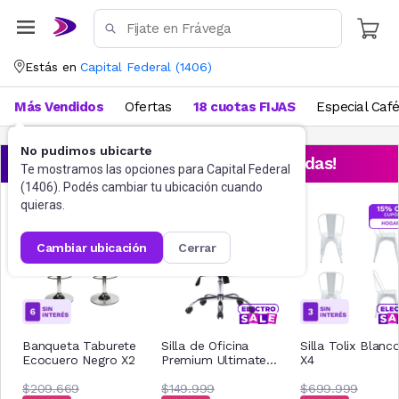
Estás en
Capital Federal
(
1406
)
Más Vendidos
Ofertas
18 cuotas FIJAS
Especial Caf
No pudimos ubicarte
¡Aprovechá las ofertas destacadas!
Te mostramos las opciones para
Capital Federal
(
1406
). Podés cambiar tu ubicación cuando
quieras.
cambiar ubicación
cerrar
Banqueta Taburete
Silla de Oficina
Silla Tolix Blanc
Ecocuero Negro X2
Premium Ultimate
X4
UT-C340W Blanco
$209.669
$149.999
$699.999