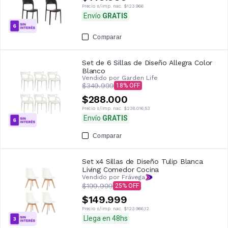
Precio s/imp. nac.
$123.966
Envío
GRATIS
Comparar
Set de 6 Sillas de Diseño Allegra Color
Blanco
Vendido por
Garden Life
$349.999
18
$288.000
Precio s/imp. nac.
$238.016,53
Envío
GRATIS
Comparar
Set x4 Sillas de Diseño Tulip Blanca
Living Comedor Cocina
Vendido por Frávega
$199.999
25
$149.999
Precio s/imp. nac.
$123.966,12
Llega en 48hs