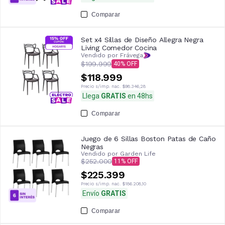
Comparar
Set x4 Sillas de Diseño Allegra Negra
Living Comedor Cocina
Vendido por Frávega
$199.999
40
$118.999
Precio s/imp. nac.
$98.346,28
Llega
GRATIS
en 48hs
Comparar
Juego de 6 Sillas Boston Patas de Caño
Negras
Vendido por
Garden Life
$252.000
11
$225.399
Precio s/imp. nac.
$186.208,10
Envío
GRATIS
Comparar