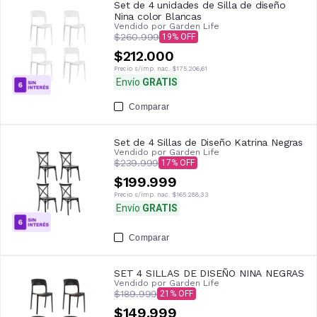
Set de 4 unidades de Silla de diseño
Nina color Blancas
Vendido por
Garden Life
$260.999
19
$212.000
Precio s/imp. nac.
$175.206,61
Envío
GRATIS
Comparar
Set de 4 Sillas de Diseño Katrina Negras
Vendido por
Garden Life
$239.999
17
$199.999
Precio s/imp. nac.
$165.288,33
Envío
GRATIS
Comparar
SET 4 SILLAS DE DISEÑO NINA NEGRAS
Vendido por
Garden Life
$189.999
21
$149.999