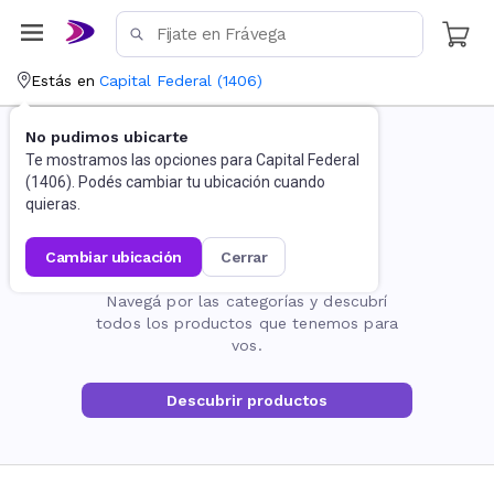
Estás en
Capital Federal
(
1406
)
No pudimos ubicarte
Te mostramos las opciones para
Capital Federal
(
1406
). Podés cambiar tu ubicación cuando
quieras.
cambiar ubicación
cerrar
La página no existe
Navegá por las categorías y descubrí
todos los productos que tenemos para
vos.
Descubrir productos