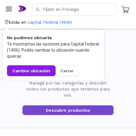
Estás en
Capital Federal
(
1406
)
No pudimos ubicarte
Te mostramos las opciones para
Capital Federal
(
1406
). Podés cambiar tu ubicación cuando
quieras.
cambiar ubicación
cerrar
La página no existe
Navegá por las categorías y descubrí
todos los productos que tenemos para
vos.
Descubrir productos