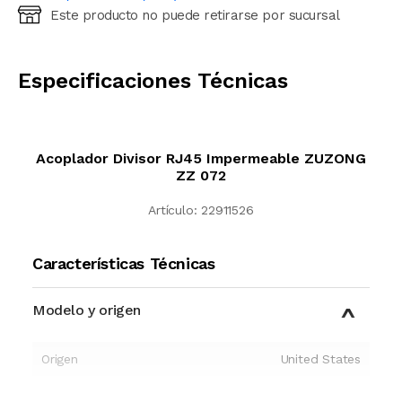
Este producto no puede retirarse por sucursal
Ingresá código postal (sólo números)
CALCULAR
Especificaciones Técnicas
Acoplador Divisor RJ45 Impermeable ZUZONG
ZZ 072
Artículo:
22911526
Características Técnicas
Modelo y origen
Origen
United States