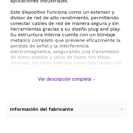
aplicaciones industriales.
Este dispositivo funciona como un extensor y
divisor de red de alto rendimiento, permitiendo
conectar cables de red de manera segura y sin
herramientas gracias a su diseño plug and play.
Su estructura interna cuenta con un blindaje
metalico completo que previene eficazmente la
perdida de señal y la interferencia
electromagnetica, asegurando una transmision
de datos estable y veloz de hasta 100 Mbps.
Ademas, los pines internos estan fabricados con
cobre puro y un baño de oro de alta calidad
para maximizar la conductividad y evitar la
Ver descripción completa
corrosion a largo plazo.
Compatibilidad y versatilidad son caracteristicas
clave de este acoplador. Es totalmente
compatible con cables de red de categorias
Cat5, Cat5e, Cat6, Cat7 y Cat8, lo que le permite
Información del fabricante
integrarse sin problemas en infraestructuras de
red existentes. Su construccion exterior en
materiales robustos como ABS, nylon y PVC le
otorga una excelente resistencia termica y