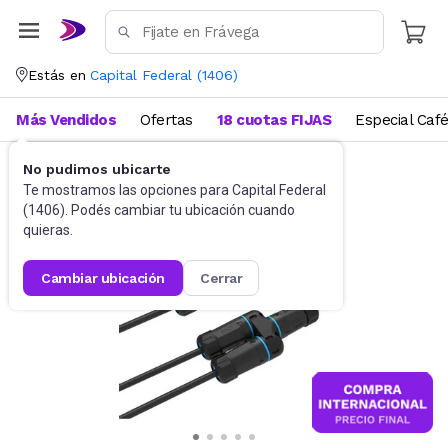
Estás en
Capital Federal
(
1406
)
Más Vendidos
Ofertas
18 cuotas FIJAS
Especial Caf
No pudimos ubicarte
Accesorios de Informática
Conectividad
Te mostramos las opciones para
Capital Federal
(
1406
). Podés cambiar tu ubicación cuando
quieras.
cambiar ubicación
cerrar