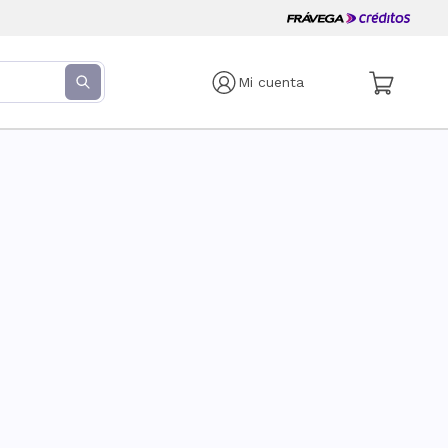
Mi cuenta
s