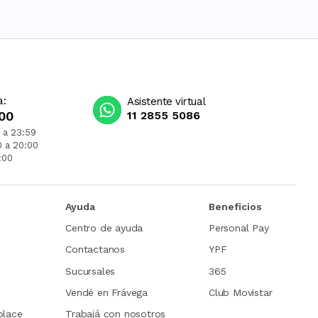
a:
Asistente virtual
00
11 2855 5086
 a 23:59
0 a 20:00
:00
Ayuda
Beneficios
Centro de ayuda
Personal Pay
Contactanos
YPF
Sucursales
365
Vendé en Frávega
Club Movistar
place
Trabajá con nosotros