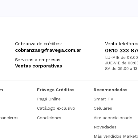
Cobranza de créditos:
Venta telefónic
cobranzas@fravega.com.ar
0810 333 87
LU-MIE de 08:00
Servicios a empresas:
JUE-VIE de 08:0
Ventas corporativas
SA de 09:00 a 13
om
Frávega Créditos
Recomendados
Pagá Online
Smart TV
Catálogo exclusivo
Celulares
nancieros
Condiciones
Aire acondicionado
Novedades
Más vendidos Market