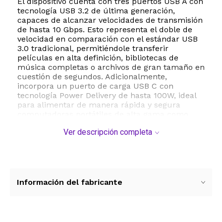
El dispositivo cuenta con tres puertos USB A con
tecnología USB 3.2 de última generación,
capaces de alcanzar velocidades de transmisión
de hasta 10 Gbps. Esto representa el doble de
velocidad en comparación con el estándar USB
3.0 tradicional, permitiéndole transferir
películas en alta definición, bibliotecas de
música completas o archivos de gran tamaño en
cuestión de segundos. Adicionalmente,
incorpora un puerto de carga USB C con
tecnología Power Delivery de hasta 100W, ideal
para alimentar de manera rápida y segura
computadoras portátiles de alta gama como
MacBook Air o MacBook Pro, eliminando por
Ver descripción completa
completo la preocupación por la descarga de la
batería mientras trabaja.
Fabricado con una combinación premium de
aleación de aluminio y material ABS, este
adaptador no solo ofrece una estética elegante y
Información del fabricante
moderna, sino que también garantiza una
disipación térmica eficiente para un
funcionamiento continuo y seguro. Su diseño
inteligente incluye un indicador LED de luz