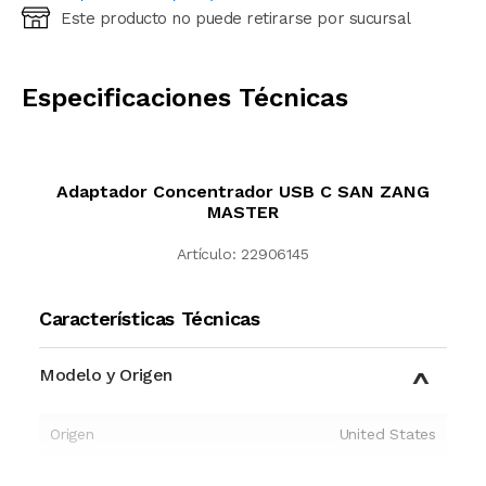
Este producto no puede retirarse por sucursal
Ingresá código postal (sólo números)
CALCULAR
Especificaciones Técnicas
Adaptador Concentrador USB C SAN ZANG
MASTER
Artículo:
22906145
Características Técnicas
Modelo y Origen
Origen
United States