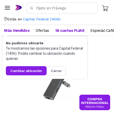
Estás en
Capital Federal
(
1406
)
Más Vendidos
Ofertas
18 cuotas FIJAS
Especial Caf
No pudimos ubicarte
Accesorios de Informática
Docking Stations
Te mostramos las opciones para
Capital Federal
(
1406
). Podés cambiar tu ubicación cuando
quieras.
cambiar ubicación
cerrar