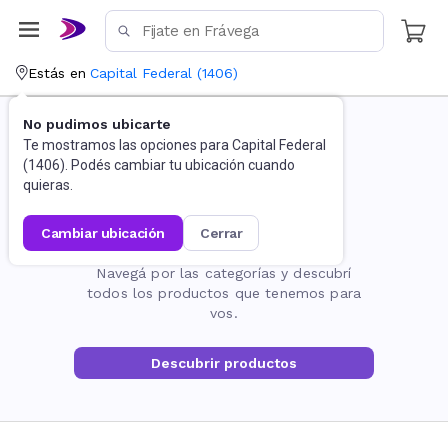
Estás en
Capital Federal
(
1406
)
No pudimos ubicarte
Te mostramos las opciones para
Capital Federal
(
1406
). Podés cambiar tu ubicación cuando
quieras.
cambiar ubicación
cerrar
La página no existe
Navegá por las categorías y descubrí
todos los productos que tenemos para
vos.
Descubrir productos