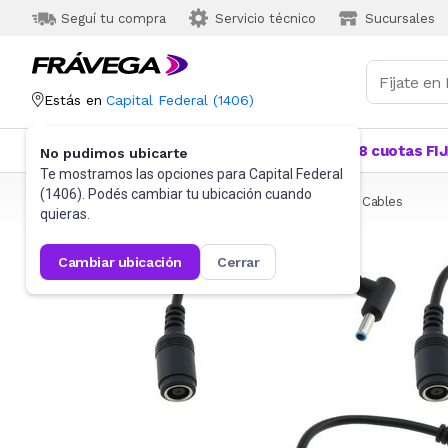
Seguí tu compra
Servicio técnico
Sucursales
Estás en
Capital Federal
(
1406
)
Categorías
Más Vendidos
Ofertas
18 cuotas FI
No pudimos ubicarte
Te mostramos las opciones para
Capital Federal
(
1406
). Podés cambiar tu ubicación cuando
Frávega
Informática
Accesorios de Informática
Cables
quieras.
cambiar ubicación
cerrar