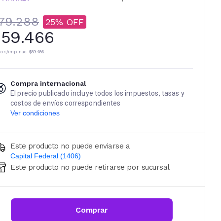
79.288
25
59.466
io s/imp. nac.
$59.466
Compra internacional
El precio publicado incluye todos los impuestos, tasas y
costos de envíos correspondientes
Ver condiciones
Este producto no puede enviarse a
Capital Federal (1406)
Este producto no puede retirarse por sucursal
Ingresá código postal (sólo números)
CALCULAR
Comprar