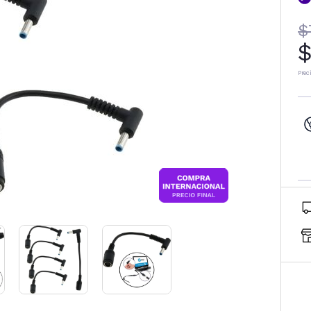
$
$
Prec