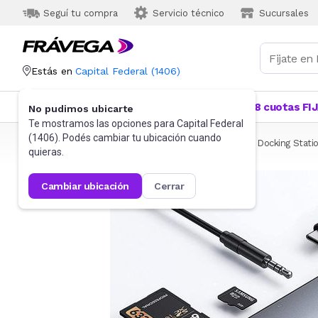
Seguí tu compra
Servicio técnico
Sucursales
Estás en
Capital Federal
(
1406
)
Categorías
Más Vendidos
Ofertas
18 cuotas FI
No pudimos ubicarte
Te mostramos las opciones para
Capital Federal
(
1406
). Podés cambiar tu ubicación cuando
Frávega
Informática
Accesorios de Informática
Docking Stati
quieras.
cambiar ubicación
cerrar