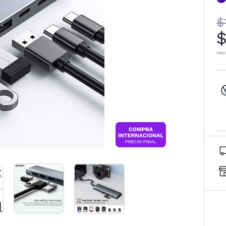
$
$
Prec