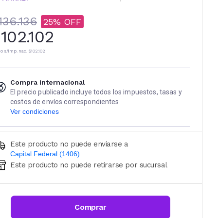
136.136
25
102.102
io s/imp. nac.
$102.102
Compra internacional
El precio publicado incluye todos los impuestos, tasas y
costos de envíos correspondientes
Ver condiciones
Este producto no puede enviarse a
Capital Federal (1406)
Este producto no puede retirarse por sucursal
Ingresá código postal (sólo números)
CALCULAR
Comprar