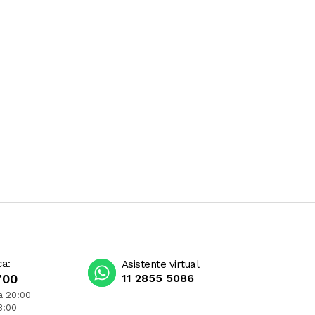
ca:
Asistente virtual
700
11 2855 5086
a 20:00
3:00