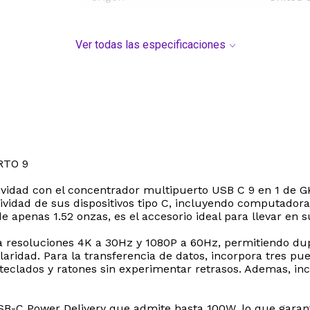
Ver todas las especificaciones
RTO 9
ividad con el concentrador multipuerto USB C 9 en 1 de G
idad de sus dispositivos tipo C, incluyendo computadoras p
apenas 1.52 onzas, es el accesorio ideal para llevar en su
 resoluciones 4K a 30Hz y 1080P a 60Hz, permitiendo dupl
 claridad. Para la transferencia de datos, incorpora tres p
 teclados y ratones sin experimentar retrasos. Ademas, i
SB-C Power Delivery que admite hasta 100W, lo que garant