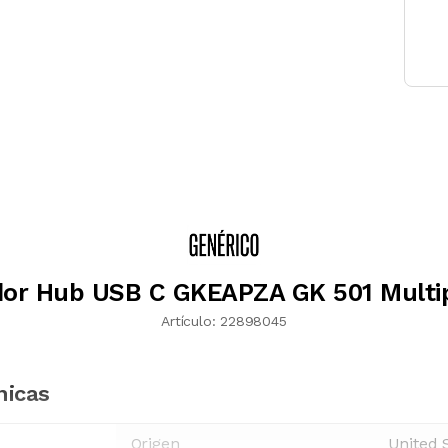
or Hub USB C GKEAPZA GK 501 Multi
Artículo:
22898045
nicas
Origen
United 