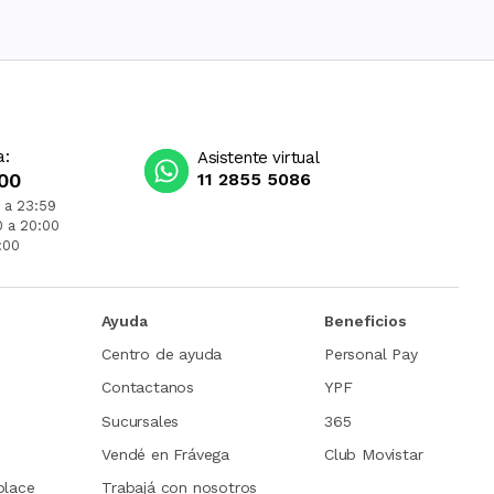
a:
Asistente virtual
00
11 2855 5086
 a 23:59
0 a 20:00
:00
Ayuda
Beneficios
Centro de ayuda
Personal Pay
Contactanos
YPF
Sucursales
365
Vendé en Frávega
Club Movistar
place
Trabajá con nosotros