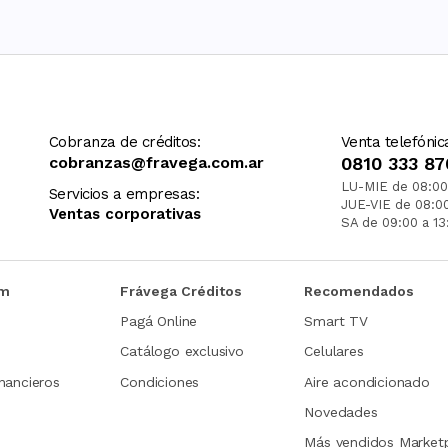
Cobranza de créditos:
Venta telefónic
cobranzas@fravega.com.ar
0810 333 87
LU-MIE de 08:00
Servicios a empresas:
JUE-VIE de 08:0
Ventas corporativas
SA de 09:00 a 13
om
Frávega Créditos
Recomendados
Pagá Online
Smart TV
Catálogo exclusivo
Celulares
nancieros
Condiciones
Aire acondicionado
Novedades
Más vendidos Market