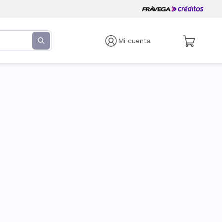
Mi cuenta
s