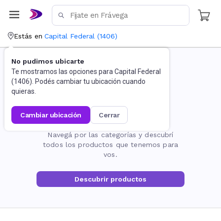
Estás en
Capital Federal
(
1406
)
No pudimos ubicarte
Te mostramos las opciones para
Capital Federal
(
1406
). Podés cambiar tu ubicación cuando
quieras.
cambiar ubicación
cerrar
La página no existe
Navegá por las categorías y descubrí
todos los productos que tenemos para
vos.
Descubrir productos