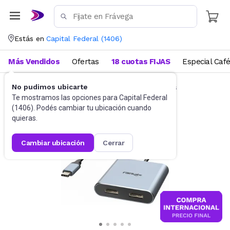
Estás en
Capital Federal
(
1406
)
Más Vendidos
Ofertas
18 cuotas FIJAS
Especial Caf
No pudimos ubicarte
Accesorios de Informática
Docking Stations
Te mostramos las opciones para
Capital Federal
(
1406
). Podés cambiar tu ubicación cuando
quieras.
cambiar ubicación
cerrar