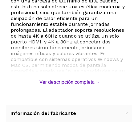
con una carcasa de aluminio de alta calidad,
este hub no solo ofrece una estética moderna y
profesional, sino que también garantiza una
disipación de calor eficiente para un
funcionamiento estable durante jornadas
prolongadas. El adaptador soporta resoluciones
de hasta 4K a 60Hz cuando se utiliza un solo
puerto HDMI, y 4K a 30Hz al conectar dos
monitores simultáneamente, brindando
imágenes nítidas y colores vibrantes. Es
compatible con sistemas operativos Windows y
Mac OS, permitiendo modos de pantalla
extendida y espejo según las capacidades de su
hardware. Su diseño compacto y ligero lo hace
Ver descripción completa
ideal para llevar en el maletín de la
computadora, mientras que su cable integrado
de 45 centímetros ofrece la flexibilidad
necesaria para organizar su escritorio sin
enredos. La instalación es sumamente sencilla
gracias a su tecnología Plug and Play, que
Información del fabricante
elimina la necesidad de controladores o
software adicional. Es fundamental verificar que
el puerto USB C de su dispositivo sea
compatible con el modo DisplayPort Alt o