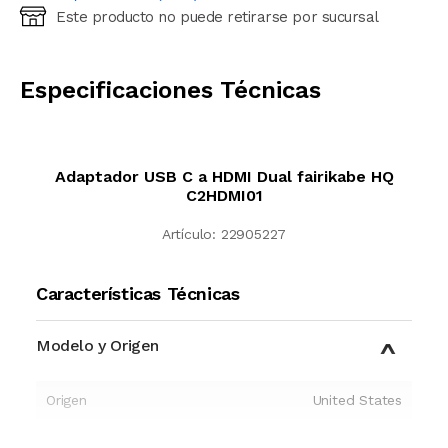
Este producto no puede retirarse por sucursal
Ingresá código postal (sólo números)
CALCULAR
Especificaciones Técnicas
Adaptador USB C a HDMI Dual fairikabe HQ
C2HDMI01
Artículo:
22905227
Características Técnicas
Modelo y Origen
Origen
United States