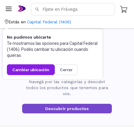
Estás en
Capital Federal
(
1406
)
No pudimos ubicarte
Te mostramos las opciones para
Capital Federal
(
1406
). Podés cambiar tu ubicación cuando
quieras.
cambiar ubicación
cerrar
La página no existe
Navegá por las categorías y descubrí
todos los productos que tenemos para
vos.
Descubrir productos