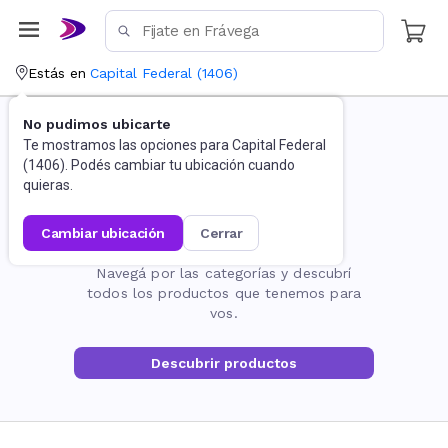
Estás en
Capital Federal
(
1406
)
No pudimos ubicarte
Te mostramos las opciones para
Capital Federal
(
1406
). Podés cambiar tu ubicación cuando
quieras.
cambiar ubicación
cerrar
La página no existe
Navegá por las categorías y descubrí
todos los productos que tenemos para
vos.
Descubrir productos