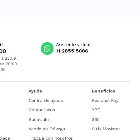
a:
Asistente virtual
00
11 2855 5086
 a 23:59
0 a 20:00
:00
Ayuda
Beneficios
Centro de ayuda
Personal Pay
Contactanos
YPF
Sucursales
365
Vendé en Frávega
Club Movistar
place
Trabajá con nosotros