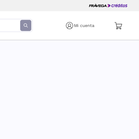
Mi cuenta
s