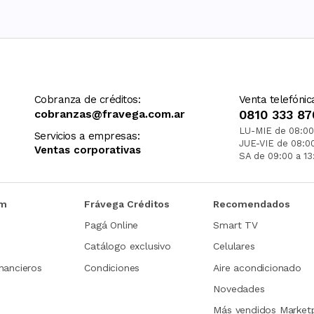
Cobranza de créditos:
Venta telefónic
cobranzas@fravega.com.ar
0810 333 87
LU-MIE de 08:00
Servicios a empresas:
JUE-VIE de 08:0
Ventas corporativas
SA de 09:00 a 13
om
Frávega Créditos
Recomendados
Pagá Online
Smart TV
Catálogo exclusivo
Celulares
nancieros
Condiciones
Aire acondicionado
Novedades
Más vendidos Market