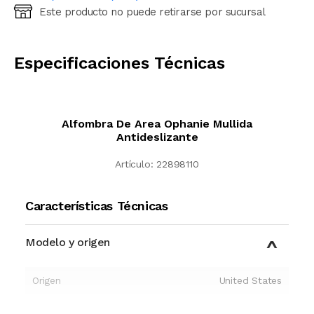
Este producto no puede retirarse por sucursal
Ingresá código postal (sólo números)
CALCULAR
Especificaciones Técnicas
Alfombra De Area Ophanie Mullida
Antideslizante
Artículo:
22898110
Características Técnicas
Modelo y origen
Origen
United States