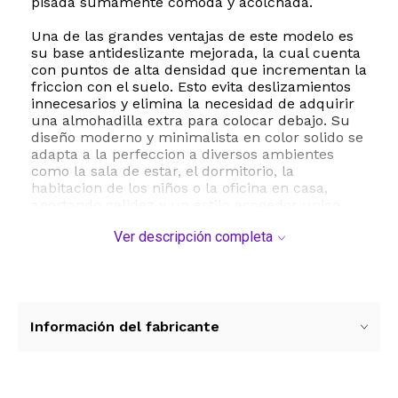
pisada sumamente comoda y acolchada.
Una de las grandes ventajas de este modelo es
su base antideslizante mejorada, la cual cuenta
con puntos de alta densidad que incrementan la
friccion con el suelo. Esto evita deslizamientos
innecesarios y elimina la necesidad de adquirir
una almohadilla extra para colocar debajo. Su
diseño moderno y minimalista en color solido se
adapta a la perfeccion a diversos ambientes
como la sala de estar, el dormitorio, la
habitacion de los niños o la oficina en casa,
aportando calidez y un estilo acogedor unico.
Ver descripción completa
Para mantener su textura esponjosa y prolongar
su vida util, se recomienda realizar un lavado a
mano. Con unas dimensiones de 120 por 180
centimetros y un peso ligero de 1.5 kilogramos,
es sumamente facil de acomodar y trasladar,
convirtiendose en el complemento textil
Información del fabricante
perfecto para renovar cualquier habitacion de
tu hogar.
ESTE PRODUCTO VIENE DE USA DENTRO DEL