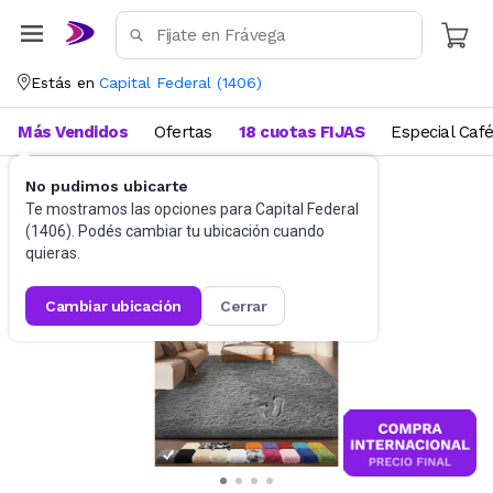
Estás en
Capital Federal
(
1406
)
Más Vendidos
Ofertas
18 cuotas FIJAS
Especial Caf
No pudimos ubicarte
Decoración
Alfombras y felpudos
Te mostramos las opciones para
Capital Federal
(
1406
). Podés cambiar tu ubicación cuando
quieras.
cambiar ubicación
cerrar