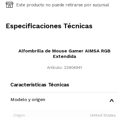
Este producto no puede retirarse por sucursal
Ingresá código postal (sólo números)
CALCULAR
Especificaciones Técnicas
Alfombrilla de Mouse Gamer AIMSA RGB
Extendida
Artículo:
22904941
Características Técnicas
Modelo y origen
Origen
United States