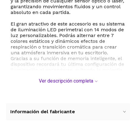
y la precisión de cualquier sensor óptico o láser,
garantizando movimientos fluidos y un control
absoluto en cada partida.
El gran atractivo de este accesorio es su sistema
de iluminación LED perimetral con 14 modos de
luz personalizables. Podrás alternar entre 7
colores estáticos y dinámicos efectos de
respiración o transición cromática para crear
una atmósfera inmersiva en tu escritorio.
Gracias a su función de memoria inteligente, el
dispositivo recordará tu última configuración de
iluminación al encenderse, evitando la molestia
de configurarlo cada vez que inicias tu
Ver descripción completa
computadora. Su funcionamiento es
sumamente sencillo mediante un único botón
de control con tecnología plug and play a través
de su cable USB incluido.
La durabilidad y la estabilidad están
Información del fabricante
garantizadas gracias a su base de goma natural
antideslizante con textura ranurada, la cual se
adhiere firmemente a cualquier superficie
evitando desplazamientos molestos durante