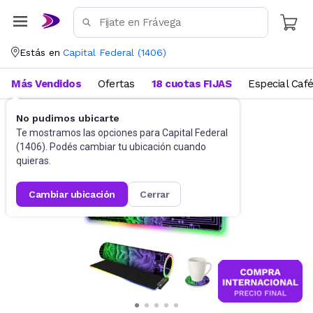
Estás en
Capital Federal
(
1406
)
Más Vendidos
Ofertas
18 cuotas FIJAS
Especial Caf
No pudimos ubicarte
Gaming PC
Mouses Pad
Te mostramos las opciones para
Capital Federal
(
1406
). Podés cambiar tu ubicación cuando
quieras.
cambiar ubicación
cerrar