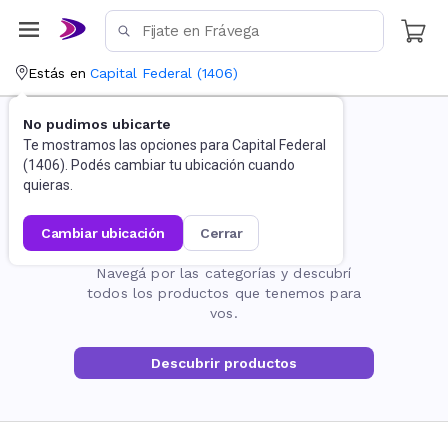
Estás en
Capital Federal
(
1406
)
No pudimos ubicarte
Te mostramos las opciones para
Capital Federal
(
1406
). Podés cambiar tu ubicación cuando
quieras.
cambiar ubicación
cerrar
La página no existe
Navegá por las categorías y descubrí
todos los productos que tenemos para
vos.
Descubrir productos