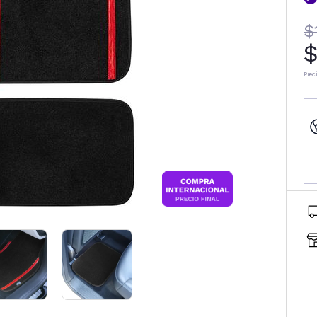
$
$
Prec