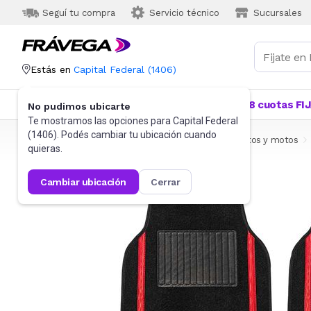
Seguí tu compra
Servicio técnico
Sucursales
Estás en
Capital Federal
(
1406
)
Categorías
Más Vendidos
Ofertas
18 cuotas FI
No pudimos ubicarte
Te mostramos las opciones para
Capital Federal
(
1406
). Podés cambiar tu ubicación cuando
Frávega
Autos, Motos y Otros
Accesorios para autos y motos
quieras.
cambiar ubicación
cerrar