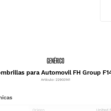
ombrillas para Automovil FH Group F1
Artículo:
22903141
nicas
Origen
United 