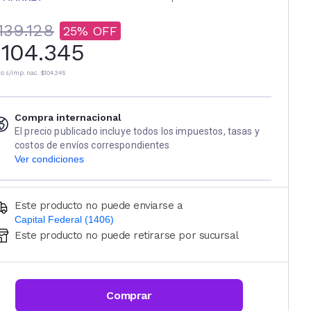
139.128
25
104.345
io s/imp. nac.
$104.345
Compra internacional
El precio publicado incluye todos los impuestos, tasas y
costos de envíos correspondientes
Ver condiciones
Este producto no puede enviarse a
Capital Federal (1406)
Este producto no puede retirarse por sucursal
Ingresá código postal (sólo números)
CALCULAR
Comprar