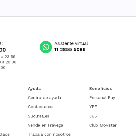
a:
Asistente virtual
00
11 2855 5086
 a 23:59
0 a 20:00
:00
Ayuda
Beneficios
Centro de ayuda
Personal Pay
Contactanos
YPF
Sucursales
365
Vendé en Frávega
Club Movistar
place
Trabajá con nosotros