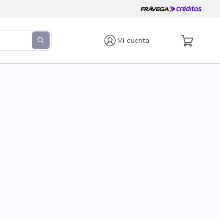
Mi cuenta
s