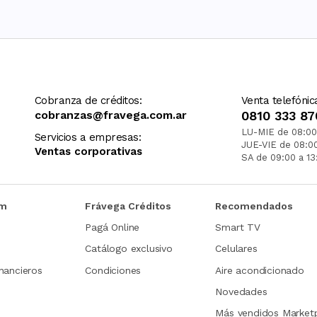
Cobranza de créditos:
Venta telefónic
cobranzas@fravega.com.ar
0810 333 87
LU-MIE de 08:00
Servicios a empresas:
JUE-VIE de 08:0
Ventas corporativas
SA de 09:00 a 13
om
Frávega Créditos
Recomendados
Pagá Online
Smart TV
Catálogo exclusivo
Celulares
nancieros
Condiciones
Aire acondicionado
Novedades
Más vendidos Market