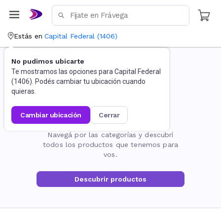
Estás en
Capital Federal
(
1406
)
No pudimos ubicarte
Te mostramos las opciones para
Capital Federal
(
1406
). Podés cambiar tu ubicación cuando
quieras.
cambiar ubicación
cerrar
La página no existe
Navegá por las categorías y descubrí
todos los productos que tenemos para
vos.
Descubrir productos