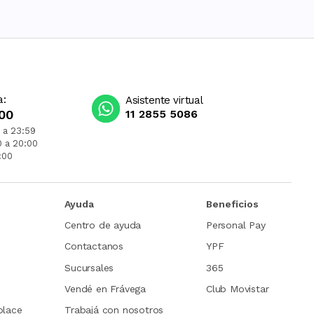
a:
Asistente virtual
00
11 2855 5086
 a 23:59
0 a 20:00
:00
Ayuda
Beneficios
Centro de ayuda
Personal Pay
Contactanos
YPF
Sucursales
365
Vendé en Frávega
Club Movistar
place
Trabajá con nosotros