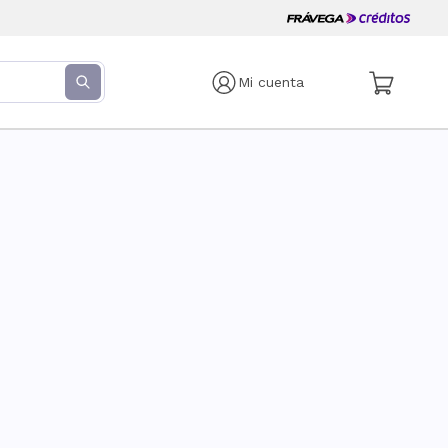
Mi cuenta
s