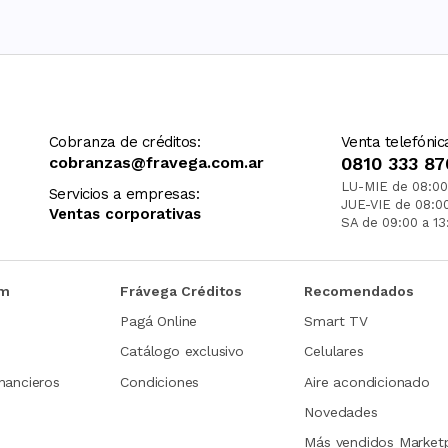
Cobranza de créditos:
Venta telefónic
cobranzas@fravega.com.ar
0810 333 87
LU-MIE de 08:00
Servicios a empresas:
JUE-VIE de 08:0
Ventas corporativas
SA de 09:00 a 13
om
Frávega Créditos
Recomendados
Pagá Online
Smart TV
Catálogo exclusivo
Celulares
nancieros
Condiciones
Aire acondicionado
Novedades
Más vendidos Market