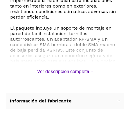
impermeable la hace ideal para instalaciones
tanto en interiores como en exteriores,
resistiendo condiciones climaticas adversas sin
perder eficiencia.
El paquete incluye un soporte de montaje en
pared de facil instalacion, tornillos
autorroscantes, un adaptador RP-SMA y un
cable divisor SMA hembra a doble SMA macho
de baja perdida KSR195. Este conjunto de
accesorios asegura una conexion segura y de
baja atenuacion para sus equipos. Es la opcion
perfecta para mejorar la señal en enrutadores
Ver descripción completa
moviles, modems de banda ancha, camaras de
seguridad para exteriores, camaras de caza o
rastreo, y sistemas de monitoreo industrial IoT.
Con una ganancia de 5dBi y una impedancia de
50 Ohms, esta antena proporciona la estabilidad
necesaria para transmisiones de datos
Información del fabricante
continuas y de alta velocidad en entornos
urbanos o rurales.
ESTE PRODUCTO VIENE DE USA DENTRO DEL
MARCO DEL SERVICIO "PUERTA A PUERTA" QUE