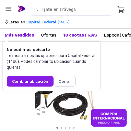
Estás en
Capital Federal
(
1406
)
Más Vendidos
Ofertas
18 cuotas FIJAS
Especial Caf
No pudimos ubicarte
Accesorios de Informática
Conectividad
Te mostramos las opciones para
Capital Federal
(
1406
). Podés cambiar tu ubicación cuando
quieras.
cambiar ubicación
cerrar