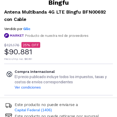
Bingfu
Antena Multibanda 4G LTE Bingfu BFN00692
con Cable
Glic
Vendido por
Producto de nuestra red de proveedores
$121.176
25
$90.881
Precio s/imp. nac.
$90.881
Compra internacional
El precio publicado incluye todos los impuestos, tasas y
costos de envíos correspondientes
Ver condiciones
Este producto no puede enviarse a
Capital Federal (1406)
Este producto no puede retirarse por sucursal
Ingresá código postal (sólo números)