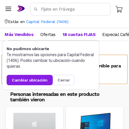
Estás en
Capital Federal
(
1406
)
Más Vendidos
Ofertas
18 cuotas FIJAS
Especial Caf
No pudimos ubicarte
Informática
All In One y PC Escritorio
Te mostramos las opciones para
Capital Federal
(
1406
). Podés cambiar tu ubicación cuando
Este producto no se encuentra disponible para
quieras.
tu ubicación
cambiar ubicación
cerrar
Personas interesadas en este producto
también vieron