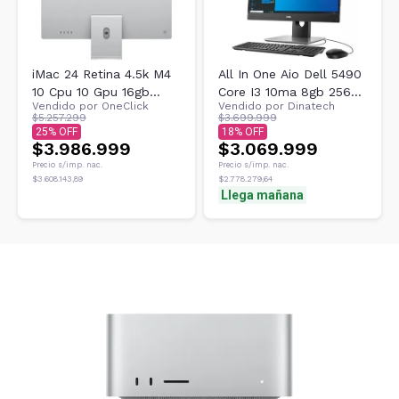
iMac 24 Retina 4.5k M4
All In One Aio Dell 5490
10 Cpu 10 Gpu 16gb
Core I3 10ma 8gb 256gb
Vendido por
OneClick
Vendido por
Dinatech
256gb Ssd - Plata
Gtx 1650 W10
$5.257.299
$3.699.999
25
18
$3.986.999
$3.069.999
Precio s/imp. nac.
Precio s/imp. nac.
$3.608.143,89
$2.778.279,64
Llega mañana