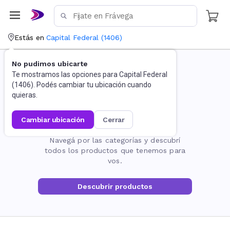
Estás en
Capital Federal
(
1406
)
No pudimos ubicarte
Te mostramos las opciones para
Capital Federal
(
1406
). Podés cambiar tu ubicación cuando
quieras.
cambiar ubicación
cerrar
La página no existe
Navegá por las categorías y descubrí
todos los productos que tenemos para
vos.
Descubrir productos