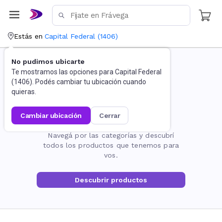
Estás en
Capital Federal
(
1406
)
No pudimos ubicarte
Te mostramos las opciones para
Capital Federal
(
1406
). Podés cambiar tu ubicación cuando
quieras.
cambiar ubicación
cerrar
La página no existe
Navegá por las categorías y descubrí
todos los productos que tenemos para
vos.
Descubrir productos