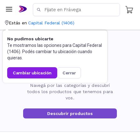
Estás en
Capital Federal
(
1406
)
No pudimos ubicarte
Te mostramos las opciones para
Capital Federal
(
1406
). Podés cambiar tu ubicación cuando
quieras.
cambiar ubicación
cerrar
La página no existe
Navegá por las categorías y descubrí
todos los productos que tenemos para
vos.
Descubrir productos